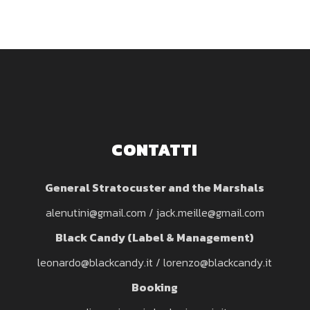
CONTATTI
General Stratocuster and the Marshals
alenutini@gmail.com
/
jack.meille@gmail.com
Black Candy
(Label & Management)
leonardo@blackcandy.it
/
lorenzo@blackcandy.it
Booking